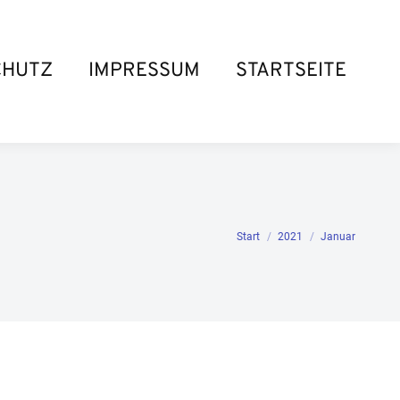
CHUTZ
IMPRESSUM
STARTSEITE
Sie befinden sich hier:
Start
2021
Januar