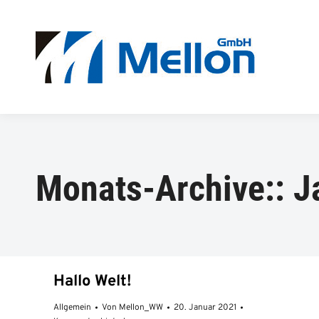
Monats-Archive::
J
Hallo Welt!
Allgemein
Von
Mellon_WW
20. Januar 2021